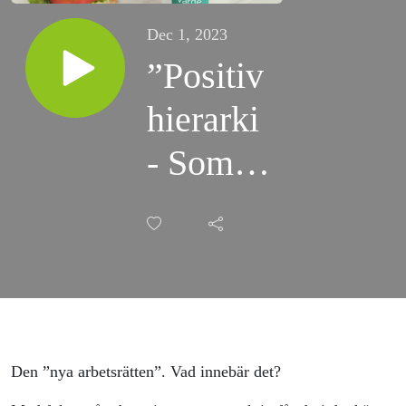
Dec 1, 2023
”Positiv
hierarki
- Som
det
börjar
brukar
det
sluta” -
Den ”nya arbetsrätten”. Vad innebär det?